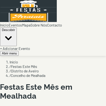
Início
Eventos
Mapa
Sobre Nós
Contacto
Descobrir
+ Adicionar Evento
Abrir menu
Início
/
Festas Este Mês
/
Distrito de Aveiro
/
Concelho de Mealhada
Festas Este Mês
em
Mealhada