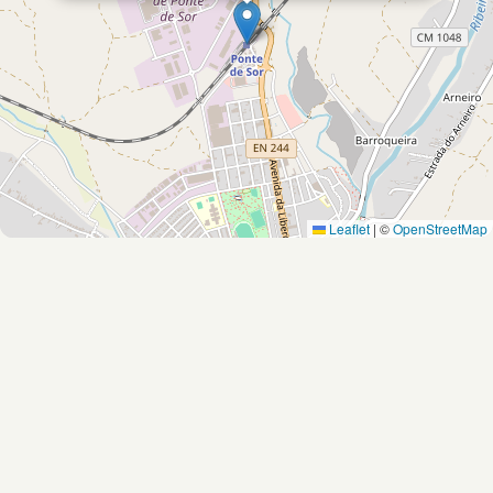
Leaflet
|
©
OpenStreetMap