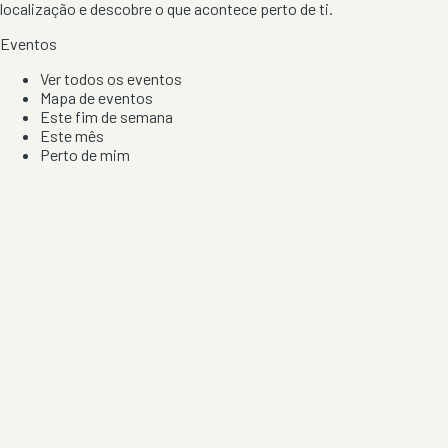
localização e descobre o que acontece perto de ti.
Eventos
Ver todos os eventos
Mapa de eventos
Este fim de semana
Este mês
Perto de mim
Por artista, local e tipo de festa
Por Localização
Todos os distritos
Distrito de Braga
Distrito do Porto
Distrito de Lisboa
Distrito de Faro
Informação
Sobre Nós
Contacto
Privacidade e Condições
Aviso de Cookies