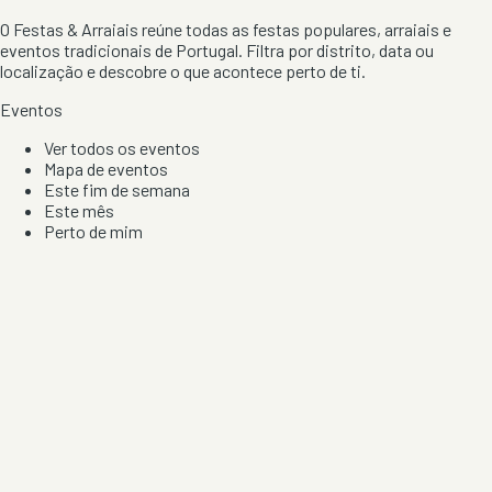
O Festas & Arraiais reúne todas as festas populares, arraiais e
eventos tradicionais de Portugal. Filtra por distrito, data ou
localização e descobre o que acontece perto de ti.
Eventos
Ver todos os eventos
Mapa de eventos
Este fim de semana
Este mês
Perto de mim
Por artista, local e tipo de festa
Por Localização
Todos os distritos
Distrito de Braga
Distrito do Porto
Distrito de Lisboa
Distrito de Faro
Informação
Sobre Nós