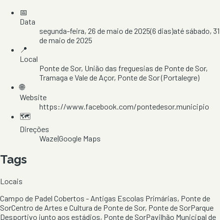
📅
Data
segunda-feira, 26 de maio de 2025
(
6
dias)
até
sábado, 31
de maio de 2025
📍
Local
Ponte de Sor
, União das freguesias de Ponte de Sor,
Tramaga e Vale de Açor
, Ponte de Sor
(Portalegre)
🌐
Website
https://www.facebook.com/pontedesor.municipio
🗺️
Direções
Waze
|
Google Maps
Tags
Locais
Campo de Padel Cobertos - Antigas Escolas Primárias, Ponte de
Sor
Centro de Artes e Cultura de Ponte de Sor, Ponte de Sor
Parque
Desportivo junto aos estádios, Ponte de Sor
Pavilhão Municipal de