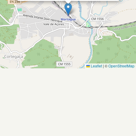
Leaflet
|
©
OpenStreetMap