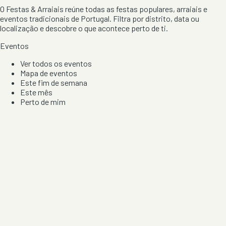
O Festas & Arraiais reúne todas as festas populares, arraiais e
eventos tradicionais de Portugal. Filtra por distrito, data ou
localização e descobre o que acontece perto de ti.
Eventos
Ver todos os eventos
Mapa de eventos
Este fim de semana
Este mês
Perto de mim
Por artista, local e tipo de festa
Por Localização
Todos os distritos
Distrito de Braga
Distrito do Porto
Distrito de Lisboa
Distrito de Faro
Informação
Sobre Nós