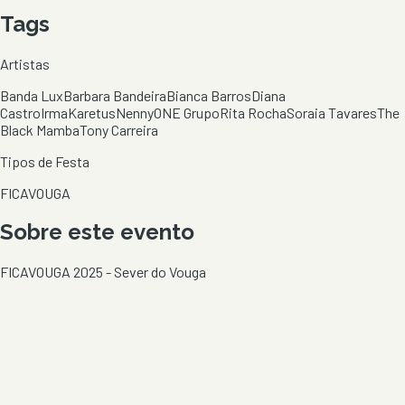
Tags
Artistas
Banda Lux
Barbara Bandeira
Bianca Barros
Diana
Castro
Irma
Karetus
Nenny
ONE Grupo
Rita Rocha
Soraia Tavares
The
Black Mamba
Tony Carreira
Tipos de Festa
FICAVOUGA
Sobre este evento
FICAVOUGA 2025 - Sever do Vouga