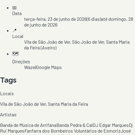
📅
Data
terça-feira, 23 de junho de 2026
(
6
dias)
até
domingo, 28
de junho de 2026
📍
Local
Vila de São João de Ver
, São João de Ver
, Santa Maria
da Feira
(Aveiro)
🗺️
Direções
Waze
|
Google Maps
Tags
Locais
Vila de São João de Ver, Santa Maria da Feira
Artistas
Banda de Música de Arrifana
Banda Pedra & Cal
DJ Edgar Marques
Dj
Rui Marques
Fanfarra dos Bombeiros Voluntários de Esmoriz
José