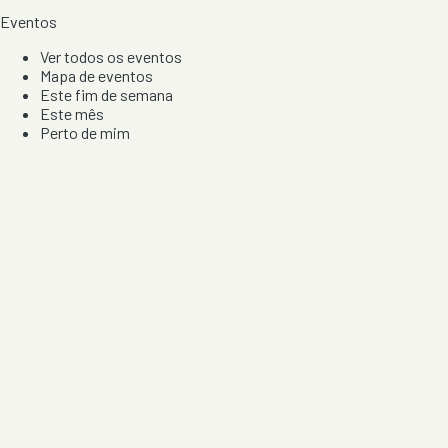
Eventos
Ver todos os eventos
Mapa de eventos
Este fim de semana
Este mês
Perto de mim
Por artista, local e tipo de festa
Por Localização
Todos os distritos
Distrito de Braga
Distrito do Porto
Distrito de Lisboa
Distrito de Faro
Informação
Sobre Nós
Contacto
Privacidade e Condições
Aviso de Cookies