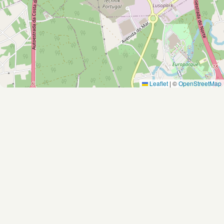
Leaflet
|
©
OpenStreetMap