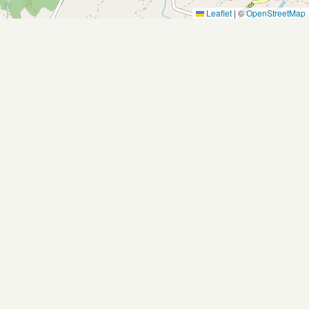
Leaflet
|
©
OpenStreetMap