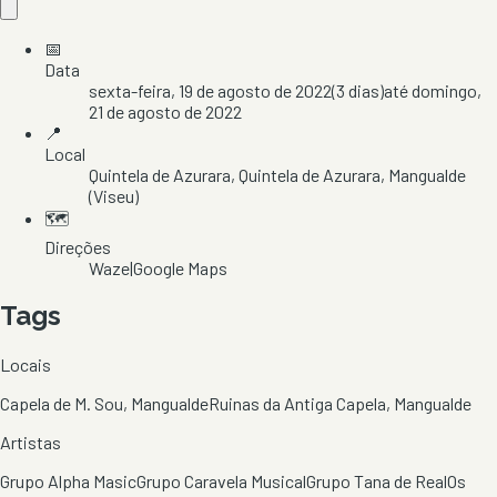
📅
Data
sexta-feira, 19 de agosto de 2022
(
3
dias)
até
domingo,
21 de agosto de 2022
📍
Local
Quintela de Azurara
, Quintela de Azurara
, Mangualde
(Viseu)
🗺️
Direções
Waze
|
Google Maps
Tags
Locais
Capela de M. Sou, Mangualde
Ruinas da Antiga Capela, Mangualde
Artistas
Grupo Alpha Masic
Grupo Caravela Musical
Grupo Tana de Real
Os