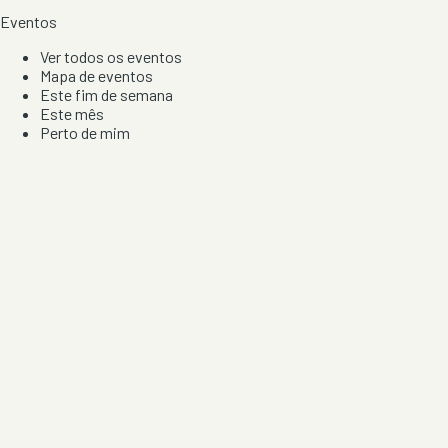
Eventos
Ver todos os eventos
Mapa de eventos
Este fim de semana
Este mês
Perto de mim
Por artista, local e tipo de festa
Por Localização
Todos os distritos
Distrito de Braga
Distrito do Porto
Distrito de Lisboa
Distrito de Faro
Informação
Sobre Nós
Contacto
Privacidade e Condições
Aviso de Cookies