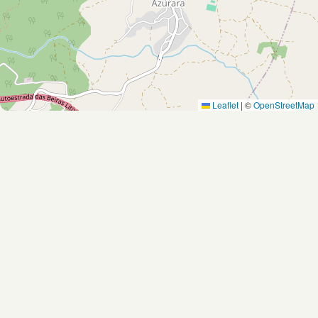
Leaflet
|
©
OpenStreetMap