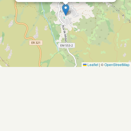
Leaflet
|
©
OpenStreetMap