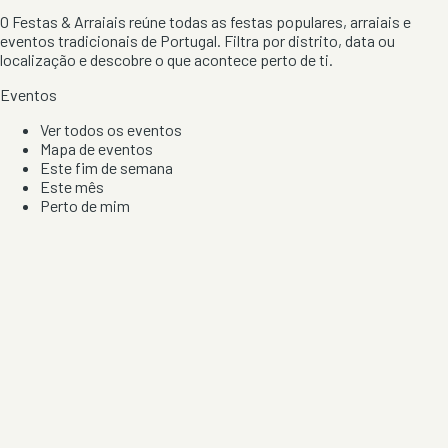
O Festas & Arraiais reúne todas as festas populares, arraiais e
eventos tradicionais de Portugal. Filtra por distrito, data ou
localização e descobre o que acontece perto de ti.
Eventos
Ver todos os eventos
Mapa de eventos
Este fim de semana
Este mês
Perto de mim
Por artista, local e tipo de festa
Por Localização
Todos os distritos
Distrito de Braga
Distrito do Porto
Distrito de Lisboa
Distrito de Faro
Informação
Sobre Nós