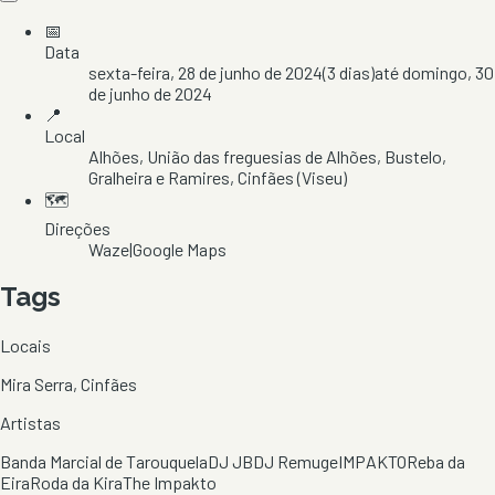
📅
Data
sexta-feira, 28 de junho de 2024
(
3
dias)
até
domingo, 30
de junho de 2024
📍
Local
Alhões
, União das freguesias de Alhões, Bustelo,
Gralheira e Ramires
, Cinfães
(Viseu)
🗺️
Direções
Waze
|
Google Maps
Tags
Locais
Mira Serra, Cinfães
Artistas
Banda Marcial de Tarouquela
DJ JB
DJ Remuge
IMPAKTO
Reba da
Eira
Roda da Kira
The Impakto