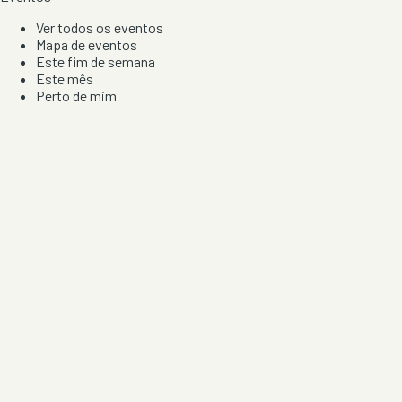
Ver todos os eventos
Mapa de eventos
Este fim de semana
Este mês
Perto de mim
Por artista, local e tipo de festa
Por Localização
Todos os distritos
Distrito de Braga
Distrito do Porto
Distrito de Lisboa
Distrito de Faro
Informação
Sobre Nós
Contacto
Privacidade e Condições
Aviso de Cookies
Redes Sociais