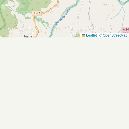
Leaflet
|
©
OpenStreetMap