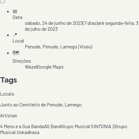
📅
Data
sábado, 24 de junho de 2023
(
7
dias)
até
segunda-feira, 3
de julho de 2023
📍
Local
Penude
, Penude
, Lamego
(Viseu)
🗺️
Direções
Waze
|
Google Maps
Tags
Locais
Junto ao Cemitério de Penude, Lamego
Artistas
4 Mens e a Sua Banda
AS Band
Grupo Musical SINTONIA 2
Grupo
Musical Uskadkasa