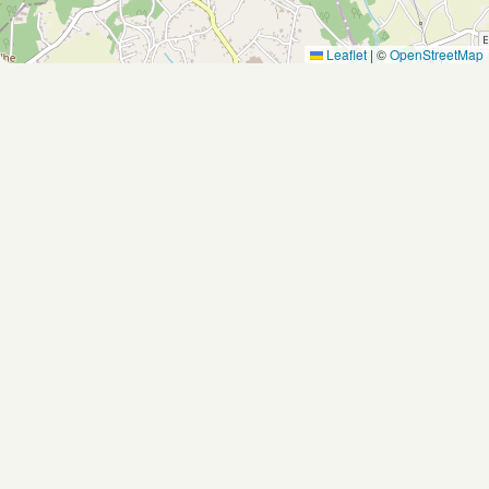
Leaflet
|
©
OpenStreetMap