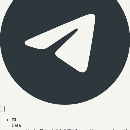
📅
Data