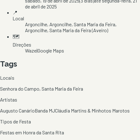
sábado, 19 de abril de 2025
(
3
dias)
até
segunda-feira, 21
de abril de 2025
📍
Local
Argoncilhe, Argoncilhe, Santa Maria da Feira
,
Argoncilhe
, Santa Maria da Feira
(Aveiro)
🗺️
Direções
Waze
|
Google Maps
Tags
Locais
Senhora do Campo, Santa Maria da Feira
Artistas
Augusto Canário
Banda MJ
Cláudia Martins & Minhotos Marotos
Tipos de Festa
Festas em Honra da Santa Rita