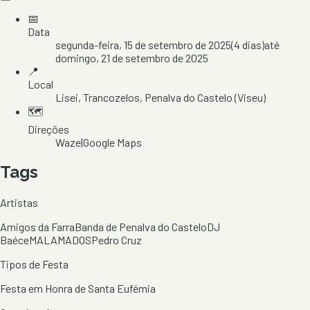
📅
Data
segunda-feira, 15 de setembro de 2025
(
4
dias)
até
domingo, 21 de setembro de 2025
📍
Local
Lisei
, Trancozelos
, Penalva do Castelo
(Viseu)
🗺️
Direções
Waze
|
Google Maps
Tags
Artistas
Amigos da Farra
Banda de Penalva do Castelo
DJ
Baéce
MALAMADOS
Pedro Cruz
Tipos de Festa
Festa em Honra de Santa Eufémia