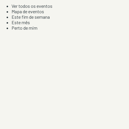
Ver todos os eventos
Mapa de eventos
Este fim de semana
Este mês
Perto de mim
Por artista, local e tipo de festa
Por Localização
Todos os distritos
Distrito de Braga
Distrito do Porto
Distrito de Lisboa
Distrito de Faro
Informação
Sobre Nós
Contacto
Privacidade e Condições
Aviso de Cookies
Redes Sociais