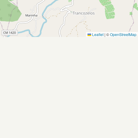
Leaflet
|
©
OpenStreetMap