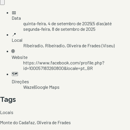
📅
Data
quinta-feira, 4 de setembro de 2025
(
5
dias)
até
segunda-feira, 8 de setembro de 2025
📍
Local
Ribeiradio
, Ribeiradio
, Oliveira de Frades
(Viseu)
🌐
Website
https://www.facebook.com/profile.php?
id=100057183260800&locale=pt_BR
🗺️
Direções
Waze
|
Google Maps
Tags
Locais
Monte do Cadafaz, Oliveira de Frades