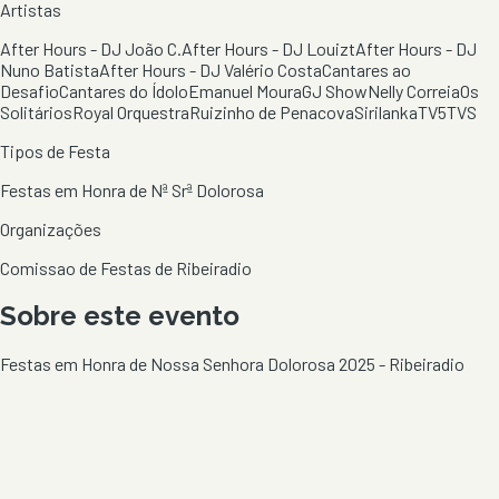
Artistas
After Hours - DJ João C.
After Hours - DJ Louizt
After Hours - DJ
Nuno Batista
After Hours - DJ Valério Costa
Cantares ao
Desafio
Cantares do Ídolo
Emanuel Moura
GJ Show
Nelly Correia
Os
Solitários
Royal Orquestra
Ruizinho de Penacova
Sirilanka
TV5
TVS
Tipos de Festa
Festas em Honra de Nª Srª Dolorosa
Organizações
Comissao de Festas de Ribeiradio
Sobre este evento
Festas em Honra de Nossa Senhora Dolorosa 2025 - Ribeiradio