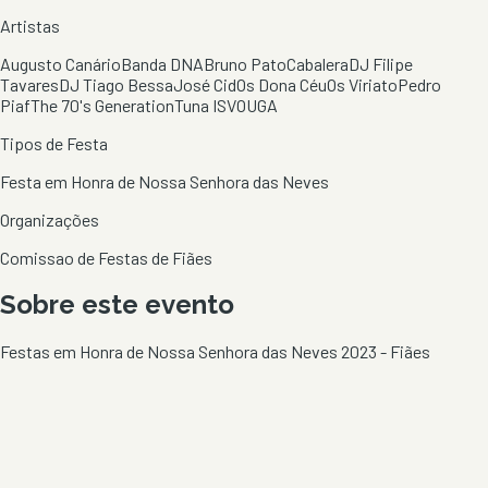
Artistas
Augusto Canário
Banda DNA
Bruno Pato
Cabalera
DJ Filipe
Tavares
DJ Tiago Bessa
José Cid
Os Dona Céu
Os Viriato
Pedro
Piaf
The 70's Generation
Tuna ISVOUGA
Tipos de Festa
Festa em Honra de Nossa Senhora das Neves
Organizações
Comissao de Festas de Fiães
Sobre este evento
Festas em Honra de Nossa Senhora das Neves 2023 - Fiães