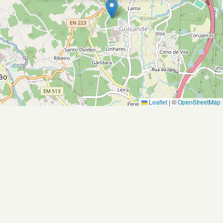
Leaflet
|
©
OpenStreetMap