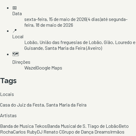
📅
Data
sexta-feira, 15 de maio de 2026
(
4
dias)
até
segunda-
feira, 18 de maio de 2026
📍
Local
Lobão
, União das freguesias de Lobão, Gião, Louredo e
Guisande
, Santa Maria da Feira
(Aveiro)
🗺️
Direções
Waze
|
Google Maps
Tags
Locais
Casa do Juiz da Festa, Santa Maria da Feira
Artistas
Banda de Musica Tekos
Banda Musical de S. Tiago de Lobão
Beto
Rocha
Carlos Ruby
DJ Renato C
Grupo de Dança Dreams
Irmãos