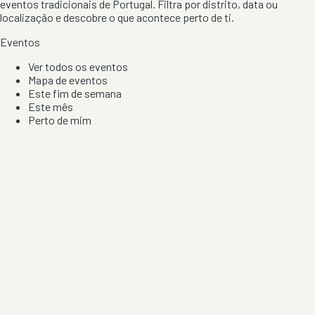
eventos tradicionais de Portugal. Filtra por distrito, data ou
localização e descobre o que acontece perto de ti.
Eventos
Ver todos os eventos
Mapa de eventos
Este fim de semana
Este mês
Perto de mim
Por artista, local e tipo de festa
Por Localização
Todos os distritos
Distrito de Braga
Distrito do Porto
Distrito de Lisboa
Distrito de Faro
Informação
Sobre Nós
Contacto
Privacidade e Condições