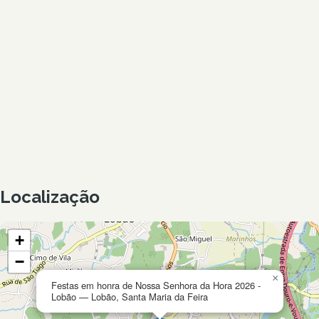
Localização
+
−
×
Festas em honra de Nossa Senhora da Hora 2026 -
Lobão — Lobão, Santa Maria da Feira