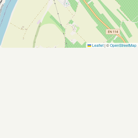
Leaflet
|
©
OpenStreetMap