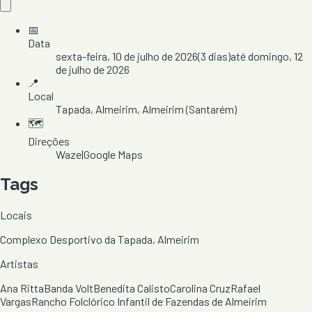
📅
Data
sexta-feira, 10 de julho de 2026
(
3
dias)
até
domingo, 12
de julho de 2026
📍
Local
Tapada
, Almeirim
, Almeirim
(Santarém)
🗺️
Direções
Waze
|
Google Maps
Tags
Locais
Complexo Desportivo da Tapada, Almeirim
Artistas
Ana Ritta
Banda Volt
Benedita Calisto
Carolina Cruz
Rafael
Vargas
Rancho Folclórico Infantil de Fazendas de Almeirim