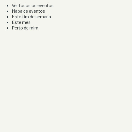
Ver todos os eventos
Mapa de eventos
Este fim de semana
Este mês
Perto de mim
Por artista, local e tipo de festa
Por Localização
Todos os distritos
Distrito de Braga
Distrito do Porto
Distrito de Lisboa
Distrito de Faro
Informação
Sobre Nós
Contacto
Privacidade e Condições
Aviso de Cookies
Redes Sociais