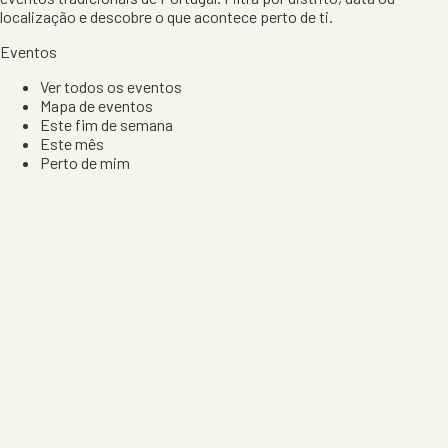
localização e descobre o que acontece perto de ti.
Eventos
Ver todos os eventos
Mapa de eventos
Este fim de semana
Este mês
Perto de mim
Por artista, local e tipo de festa
Por Localização
Todos os distritos
Distrito de Braga
Distrito do Porto
Distrito de Lisboa
Distrito de Faro
Informação
Sobre Nós
Contacto
Privacidade e Condições