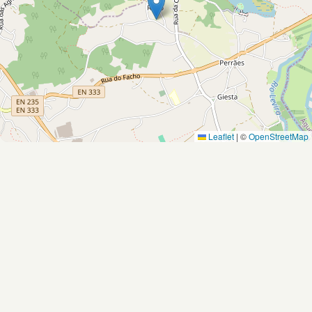
Leaflet
|
©
OpenStreetMap