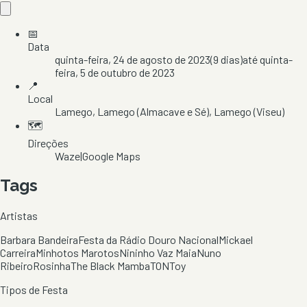
📅
Data
quinta-feira, 24 de agosto de 2023
(
9
dias)
até
quinta-
feira, 5 de outubro de 2023
📍
Local
Lamego
, Lamego (Almacave e Sé)
, Lamego
(Viseu)
🗺️
Direções
Waze
|
Google Maps
Tags
Artistas
Barbara Bandeira
Festa da Rádio Douro Nacional
Mickael
Carreira
Minhotos Marotos
Nininho Vaz Maia
Nuno
Ribeiro
Rosinha
The Black Mamba
TON
Toy
Tipos de Festa