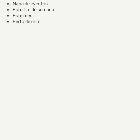
Mapa de eventos
Este fim de semana
Este mês
Perto de mim
Por artista, local e tipo de festa
Por Localização
Todos os distritos
Distrito de Braga
Distrito do Porto
Distrito de Lisboa
Distrito de Faro
Informação
Sobre Nós
Contacto
Privacidade e Condições
Aviso de Cookies
Redes Sociais