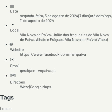
📅
Data
segunda-feira, 5 de agosto de 2024
(
7
dias)
até
domingo,
11 de agosto de 2024
📍
Local
Vila Nova de Paiva
, União das freguesias de Vila Nova
de Paiva, Alhais e Fráguas
, Vila Nova de Paiva
(Viseu)
🌐
Website
https://www.facebook.com/mvnpaiva
✉️
Email
geral@cm-vnpaiva.pt
🗺️
Direções
Waze
|
Google Maps
Tags
Locais