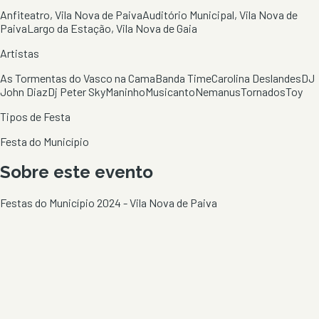
Anfiteatro, Vila Nova de Paiva
Auditório Municipal, Vila Nova de
Paiva
Largo da Estação, Vila Nova de Gaia
Artistas
As Tormentas do Vasco na Cama
Banda Time
Carolina Deslandes
DJ
John Diaz
Dj Peter Sky
Maninho
Musicanto
Nemanus
Tornados
Toy
Tipos de Festa
Festa do Município
Sobre este evento
Festas do Município 2024 - Vila Nova de Paiva