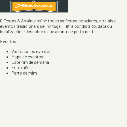
O Festas & Arraiais reúne todas as festas populares, arraiais e
eventos tradicionais de Portugal. Filtra por distrito, data ou
localização e descobre o que acontece perto de ti.
Eventos
Ver todos os eventos
Mapa de eventos
Este fim de semana
Este mês
Perto de mim
Por artista, local e tipo de festa
Por Localização
Todos os distritos
Distrito de Braga
Distrito do Porto
Distrito de Lisboa
Distrito de Faro