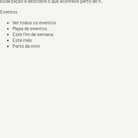
localização e descobre o que acontece perto de ti.
Eventos
Ver todos os eventos
Mapa de eventos
Este fim de semana
Este mês
Perto de mim
Por artista, local e tipo de festa
Por Localização
Todos os distritos
Distrito de Braga
Distrito do Porto
Distrito de Lisboa
Distrito de Faro
Informação
Sobre Nós
Contacto
Privacidade e Condições
Aviso de Cookies