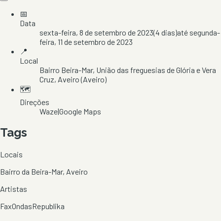
📅
Data
sexta-feira, 8 de setembro de 2023
(
4
dias)
até
segunda-
feira, 11 de setembro de 2023
📍
Local
Bairro Beira-Mar
, União das freguesias de Glória e Vera
Cruz
, Aveiro
(Aveiro)
🗺️
Direções
Waze
|
Google Maps
Tags
Locais
Bairro da Beira-Mar, Aveiro
Artistas
Fax
Ondas
Republika