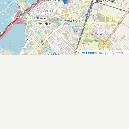
Leaflet
|
©
OpenStreetMap