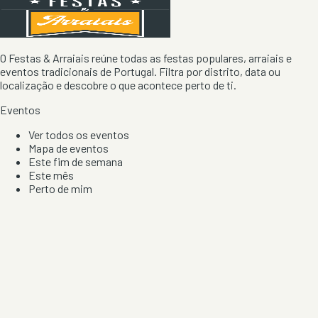
O Festas & Arraiais reúne todas as festas populares, arraiais e
eventos tradicionais de Portugal. Filtra por distrito, data ou
localização e descobre o que acontece perto de ti.
Eventos
Ver todos os eventos
Mapa de eventos
Este fim de semana
Este mês
Perto de mim
Por artista, local e tipo de festa
Por Localização
Todos os distritos
Distrito de Braga
Distrito do Porto
Distrito de Lisboa
Distrito de Faro