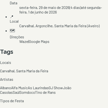
Data
sexta-feira, 29 de maio de 2026
(
4
dias)
até
segunda-
feira, 1 de junho de 2026
📍
Local
Carvalhal
, Argoncilhe
, Santa Maria da Feira
(Aveiro)
🗺️
Direções
Waze
|
Google Maps
Tags
Locais
Carvalhal, Santa Maria da Feira
Artistas
Albano
Alfa Music
As Laurindas
GJ Show
João
Casolas
Saúl
Somdoco
Tino de Rans
Tipos de Festa