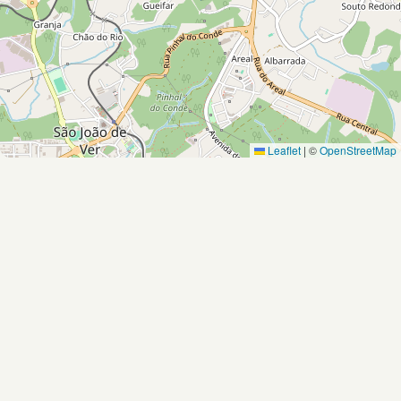
Leaflet
|
©
OpenStreetMap