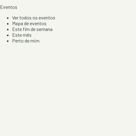
Eventos
Ver todos os eventos
Mapa de eventos
Este fim de semana
Este mês
Perto de mim
Por artista, local e tipo de festa
Por Localização
Todos os distritos
Distrito de Braga
Distrito do Porto
Distrito de Lisboa
Distrito de Faro
Informação
Sobre Nós
Contacto
Privacidade e Condições
Aviso de Cookies