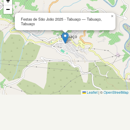
+
−
×
Festas de São João 2025 - Tabuaço — Tabuaço,
Tabuaço
Leaflet
|
©
OpenStreetMap