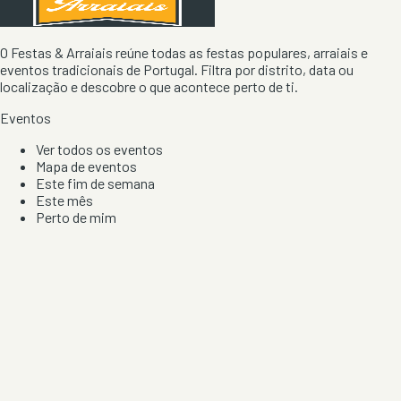
O Festas & Arraiais reúne todas as festas populares, arraiais e
eventos tradicionais de Portugal. Filtra por distrito, data ou
localização e descobre o que acontece perto de ti.
Eventos
Ver todos os eventos
Mapa de eventos
Este fim de semana
Este mês
Perto de mim
Por artista, local e tipo de festa
Por Localização
Todos os distritos
Distrito de Braga
Distrito do Porto
Distrito de Lisboa
Distrito de Faro
Informação