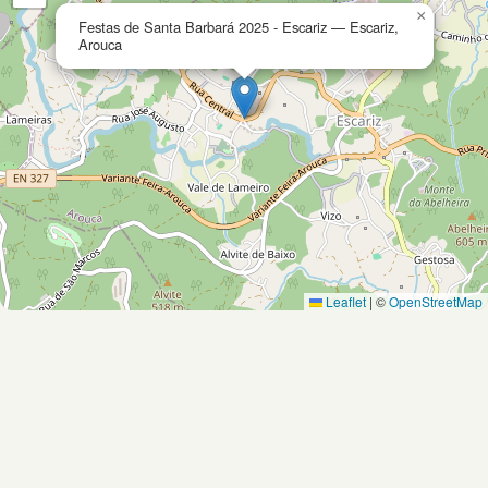
×
Festas de Santa Barbará 2025 - Escariz — Escariz,
Arouca
Leaflet
|
©
OpenStreetMap