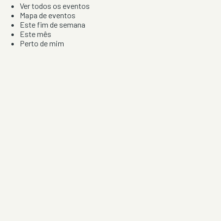
Ver todos os eventos
Mapa de eventos
Este fim de semana
Este mês
Perto de mim
Por artista, local e tipo de festa
Por Localização
Todos os distritos
Distrito de Braga
Distrito do Porto
Distrito de Lisboa
Distrito de Faro
Informação
Sobre Nós
Contacto
Privacidade e Condições
Aviso de Cookies
Redes Sociais