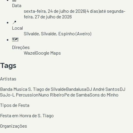
Data
sexta-feira, 24 de julho de 2026
(
4
dias)
até
segunda-
feira, 27 de julho de 2026
📍
Local
Silvalde
, Silvalde
, Espinho
(Aveiro)
🗺️
Direções
Waze
|
Google Maps
Tags
Artistas
Banda Musica S. Tiago de Silvalde
Bandalusa
DJ André Santos
DJ
Su
Jo-L Percussion
Nuno Ribeiro
Pe de Samba
Sons do Minho
Tipos de Festa
Festa em Honra de S. Tiago
Organizações