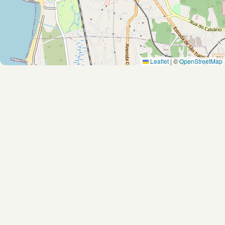
Leaflet
|
©
OpenStreetMap