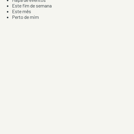
Este fim de semana
Este mês
Perto de mim
Por artista, local e tipo de festa
Por Localização
Todos os distritos
Distrito de Braga
Distrito do Porto
Distrito de Lisboa
Distrito de Faro
Informação
Sobre Nós
Contacto
Privacidade e Condições
Aviso de Cookies
Redes Sociais