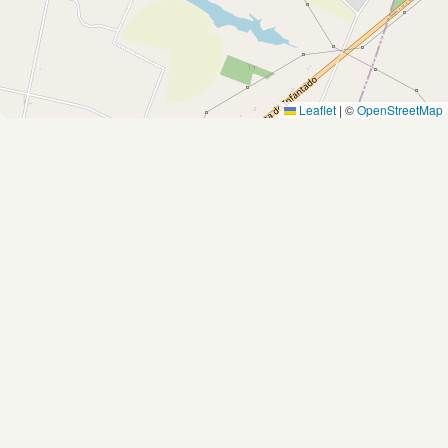
Leaflet
|
©
OpenStreetMap