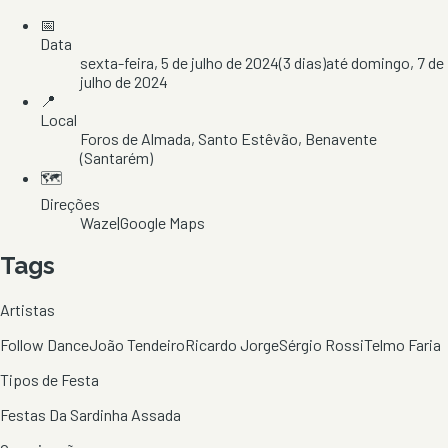
📅
Data
sexta-feira, 5 de julho de 2024
(
3
dias)
até
domingo, 7 de
julho de 2024
📍
Local
Foros de Almada
, Santo Estêvão
, Benavente
(Santarém)
🗺️
Direções
Waze
|
Google Maps
Tags
Artistas
Follow Dance
João Tendeiro
Ricardo Jorge
Sérgio Rossi
Telmo Faria
Tipos de Festa
Festas Da Sardinha Assada