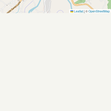
Leaflet
|
©
OpenStreetMap