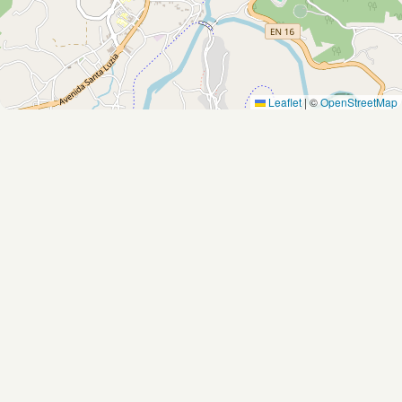
Leaflet
|
©
OpenStreetMap