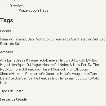
Direções
Waze
|
Google Maps
Tags
Locais
Canal do Teramo, São Pedro do Sul
Termas de São Pedro do Sul, São
Pedro do Sul
Artistas
Ana Laíns
Bessa & Figueiredo
Daniela Mercury
DJ Lik
DJ LVN
DJ
Miguel Henriques
DJ Miguel Martins
DJ Nobre & New Dart
DJ The
Rock
Dumore DJ
Funkoooff
Insert Coin
Julinho KSD
Lucis
Chorus
Marchas Populares
Os Quatro e Meia
Os Vouguinhas
Tanto
Bate Até Que Samba
The Peakles
Trio Memórias
Tudo Junto
Voto
Nulo
Tipos de Festa
Festas da Cidade