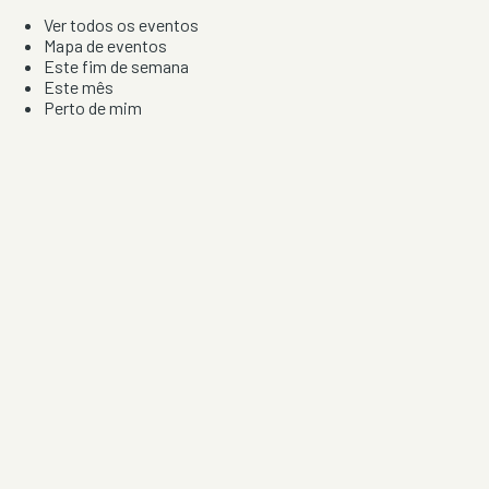
Ver todos os eventos
Mapa de eventos
Este fim de semana
Este mês
Perto de mim
Por artista, local e tipo de festa
Por Localização
Todos os distritos
Distrito de Braga
Distrito do Porto
Distrito de Lisboa
Distrito de Faro
Informação
Sobre Nós
Contacto
Privacidade e Condições
Aviso de Cookies
Redes Sociais