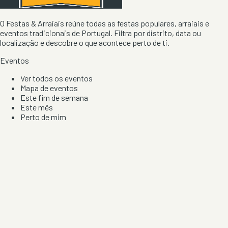
O Festas & Arraiais reúne todas as festas populares, arraiais e
eventos tradicionais de Portugal. Filtra por distrito, data ou
localização e descobre o que acontece perto de ti.
Eventos
Ver todos os eventos
Mapa de eventos
Este fim de semana
Este mês
Perto de mim
Por artista, local e tipo de festa
Por Localização
Todos os distritos
Distrito de Braga
Distrito do Porto
Distrito de Lisboa
Distrito de Faro
Informação