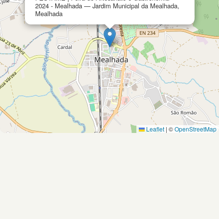
2024 - Mealhada — Jardim Municipal da Mealhada,
Mealhada
Leaflet
|
©
OpenStreetMap