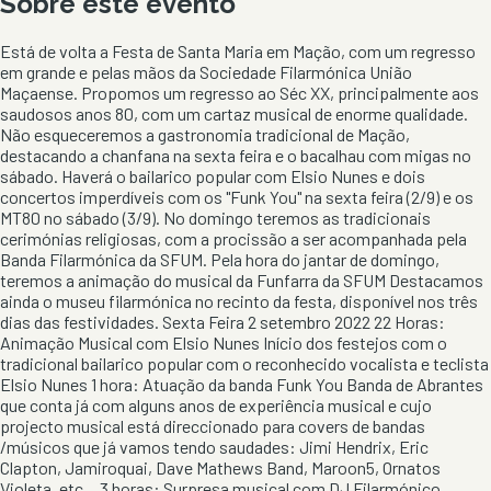
Sobre este evento
Está de volta a Festa de Santa Maria em Mação, com um regresso
em grande e pelas mãos da Sociedade Filarmónica União
Maçaense. Propomos um regresso ao Séc XX, principalmente aos
saudosos anos 80, com um cartaz musical de enorme qualidade.
Não esqueceremos a gastronomia tradicional de Mação,
destacando a chanfana na sexta feira e o bacalhau com migas no
sábado. Haverá o bailarico popular com Elsio Nunes e dois
concertos imperdíveis com os "Funk You" na sexta feira (2/9) e os
MT80 no sábado (3/9). No domingo teremos as tradicionais
cerimónias religiosas, com a procissão a ser acompanhada pela
Banda Filarmónica da SFUM. Pela hora do jantar de domingo,
teremos a animação do musical da Funfarra da SFUM Destacamos
ainda o museu filarmónica no recinto da festa, disponível nos três
dias das festividades. Sexta Feira 2 setembro 2022 22 Horas:
Animação Musical com Elsio Nunes Início dos festejos com o
tradicional bailarico popular com o reconhecido vocalista e teclista
Elsio Nunes 1 hora: Atuação da banda Funk You Banda de Abrantes
que conta já com alguns anos de experiência musical e cujo
projecto musical está direccionado para covers de bandas
/músicos que já vamos tendo saudades: Jimi Hendrix, Eric
Clapton, Jamiroquai, Dave Mathews Band, Maroon5, Ornatos
Violeta, etc... 3 horas: Surpresa musical com DJ Filarmónico