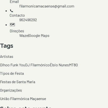
Email
filarmonicamacaense@gmail.com
📞
Contacto
962496292
🗺️
Direções
Waze
|
Google Maps
Tags
Artistas
Dihoo Funk You
DJ Filarmónico
Élsio Nunes
MT80
Tipos de Festa
Festas de Santa Maria
Organizações
União Filarmónica Maçaense