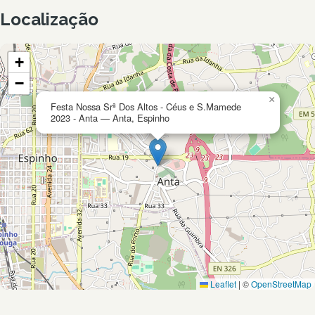
Localização
+
−
×
Festa Nossa Srª Dos Altos - Céus e S.Mamede
2023 - Anta — Anta, Espinho
Leaflet
|
©
OpenStreetMap