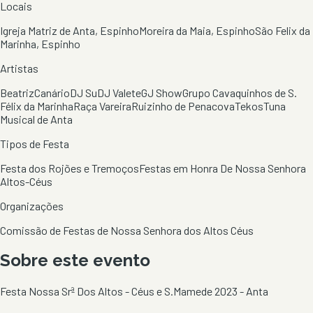
Locais
Igreja Matriz de Anta, Espinho
Moreira da Maia, Espinho
São Felix da
Marinha, Espinho
Artistas
Beatriz
Canário
DJ Su
DJ Valete
GJ Show
Grupo Cavaquinhos de S.
Félix da Marinha
Raça Vareira
Ruizinho de Penacova
Tekos
Tuna
Musical de Anta
Tipos de Festa
Festa dos Rojões e Tremoços
Festas em Honra De Nossa Senhora
Altos-Céus
Organizações
Comissão de Festas de Nossa Senhora dos Altos Céus
Sobre este evento
Festa Nossa Srª Dos Altos - Céus e S.Mamede 2023 - Anta