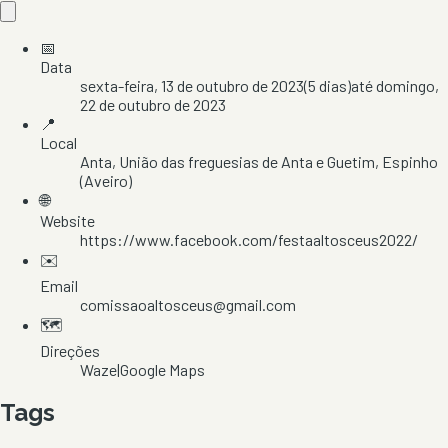
📅
Data
sexta-feira, 13 de outubro de 2023
(
5
dias)
até
domingo,
22 de outubro de 2023
📍
Local
Anta
, União das freguesias de Anta e Guetim
, Espinho
(Aveiro)
🌐
Website
https://www.facebook.com/festaaltosceus2022/
✉️
Email
comissaoaltosceus@gmail.com
🗺️
Direções
Waze
|
Google Maps
Tags