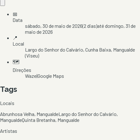
📅
Data
sábado, 30 de maio de 2026
(
2
dias)
até
domingo, 31 de
maio de 2026
📍
Local
Largo do Senhor do Calvário
, Cunha Baixa
, Mangualde
(Viseu)
🗺️
Direções
Waze
|
Google Maps
Tags
Locais
Abrunhosa Velha, Mangualde
Largo do Senhor do Calvário,
Mangualde
Quinta Bretanha, Mangualde
Artistas