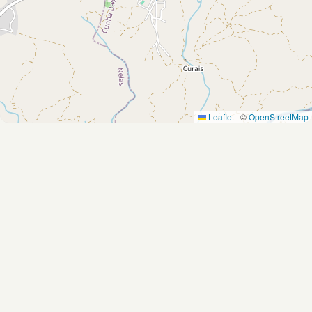
Leaflet
|
©
OpenStreetMap