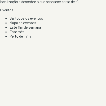
localização e descobre o que acontece perto de ti.
Eventos
Ver todos os eventos
Mapa de eventos
Este fim de semana
Este mês
Perto de mim
Por artista, local e tipo de festa
Por Localização
Todos os distritos
Distrito de Braga
Distrito do Porto
Distrito de Lisboa
Distrito de Faro
Informação
Sobre Nós
Contacto
Privacidade e Condições
Aviso de Cookies