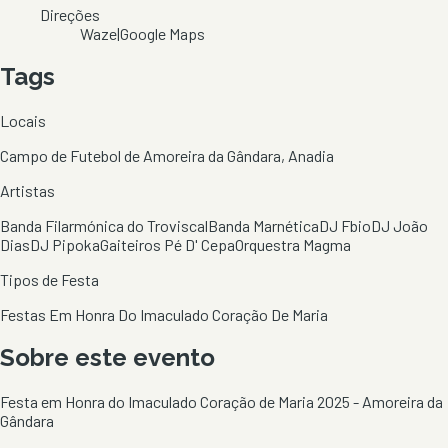
Direções
Waze
|
Google Maps
Tags
Locais
Campo de Futebol de Amoreira da Gândara, Anadia
Artistas
Banda Filarmónica do Troviscal
Banda Marnética
DJ Fbio
DJ João
Dias
DJ Pipoka
Gaiteiros Pé D' Cepa
Orquestra Magma
Tipos de Festa
Festas Em Honra Do Imaculado Coração De Maria
Sobre este evento
Festa em Honra do Imaculado Coração de Maria 2025 - Amoreira da
Gândara