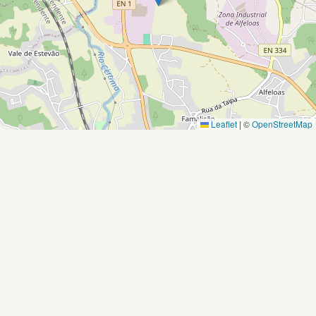
Leaflet
|
©
OpenStreetMap