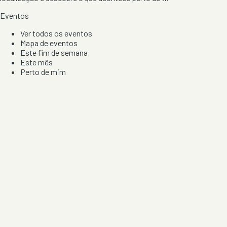
Eventos
Ver todos os eventos
Mapa de eventos
Este fim de semana
Este mês
Perto de mim
Por artista, local e tipo de festa
Por Localização
Todos os distritos
Distrito de Braga
Distrito do Porto
Distrito de Lisboa
Distrito de Faro
Informação
Sobre Nós
Contacto
Privacidade e Condições
Aviso de Cookies