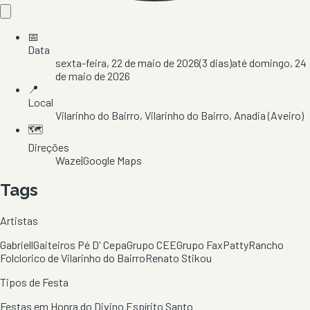
📅
Data
sexta-feira, 22 de maio de 2026
(
3
dias)
até
domingo, 24
de maio de 2026
📍
Local
Vilarinho do Bairro
, Vilarinho do Bairro
, Anadia
(Aveiro)
🗺️
Direções
Waze
|
Google Maps
Tags
Artistas
Gabriell
Gaiteiros Pé D' Cepa
Grupo CEE
Grupo Fax
Patty
Rancho
Folclorico de Vilarinho do Bairro
Renato Stikou
Tipos de Festa
Festas em Honra do Divino Espírito Santo