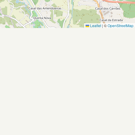
Leaflet
|
©
OpenStreetMap