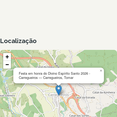
Localização
+
−
×
Festa em honra do Divino Espírito Santo 2026 -
Carregueiros — Carregueiros, Tomar