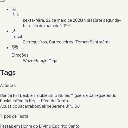
📅
Data
sexta-feira, 22 de maio de 2026
(
4
dias)
até
segunda-
feira, 25 de maio de 2026
📍
Local
Carregueiros
, Carregueiros
, Tomar
(Santarém)
🗺️
Direções
Waze
|
Google Maps
Tags
Artistas
Banda Flis
Deuble Trouble
Élsio Nunes
Miguel de Carregueres
Os
Gualdins
Randa Replik
Ricardo Costa
Acustico
Sacarrabos
Selline
Serene JPJ DJ
Tipos de Festa
Festas em Honra do Divino Espírito Santo