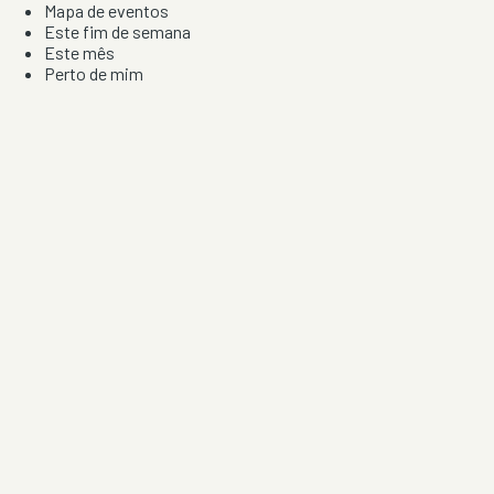
Mapa de eventos
Este fim de semana
Este mês
Perto de mim
Por artista, local e tipo de festa
Por Localização
Todos os distritos
Distrito de Braga
Distrito do Porto
Distrito de Lisboa
Distrito de Faro
Informação
Sobre Nós
Contacto
Privacidade e Condições
Aviso de Cookies
Redes Sociais