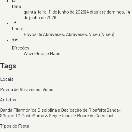
📅
Data
quinta-feira, 11 de junho de 2026
(
4
dias)
até
domingo, 14
de junho de 2026
📍
Local
Póvoa de Abraveses
, Abraveses
, Viseu
(Viseu)
🗺️
Direções
Waze
|
Google Maps
Tags
Locais
Póvoa de Abraveses, Viseu
Artistas
Banda Filarmónica Disciplina e Dedicação de Ribafeita
Banda-
S
Grupo TC Music
Soma & Segue
Tuna de Moure de Carvalhal
Tipos de Festa