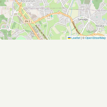
Leaflet
|
©
OpenStreetMap