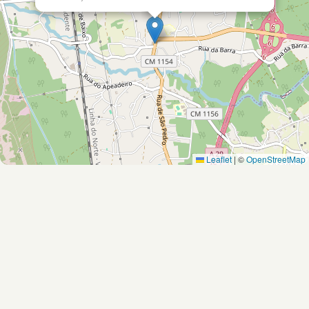
Leaflet
|
©
OpenStreetMap