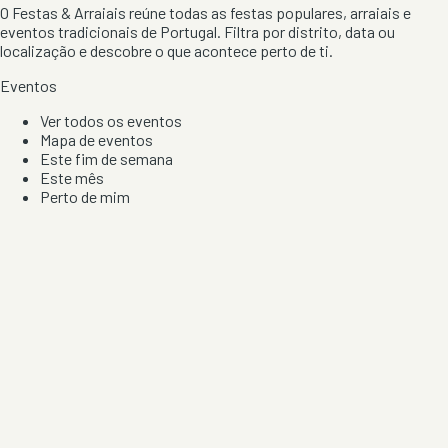
O Festas & Arraiais reúne todas as festas populares, arraiais e
eventos tradicionais de Portugal. Filtra por distrito, data ou
localização e descobre o que acontece perto de ti.
Eventos
Ver todos os eventos
Mapa de eventos
Este fim de semana
Este mês
Perto de mim
Por artista, local e tipo de festa
Por Localização
Todos os distritos
Distrito de Braga
Distrito do Porto
Distrito de Lisboa
Distrito de Faro
Informação
Sobre Nós