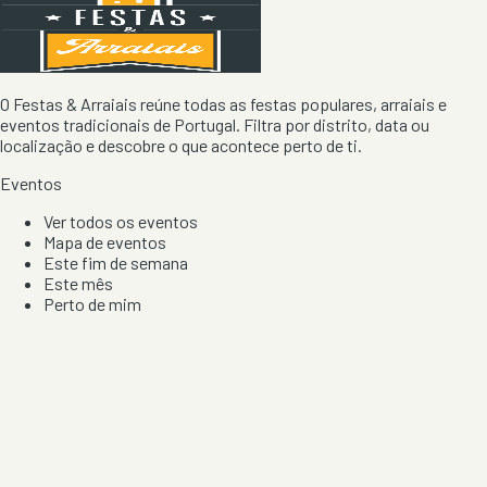
O Festas & Arraiais reúne todas as festas populares, arraiais e
eventos tradicionais de Portugal. Filtra por distrito, data ou
localização e descobre o que acontece perto de ti.
Eventos
Ver todos os eventos
Mapa de eventos
Este fim de semana
Este mês
Perto de mim
Por artista, local e tipo de festa
Por Localização
Todos os distritos
Distrito de Braga
Distrito do Porto
Distrito de Lisboa
Distrito de Faro