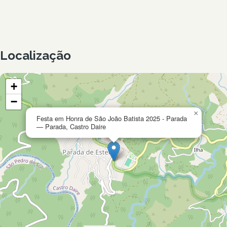
Localização
+
−
×
Festa em Honra de São João Batista 2025 - Parada
— Parada, Castro Daire