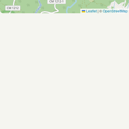
Leaflet
|
©
OpenStreetMap