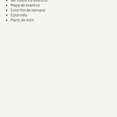
Mapa de eventos
Este fim de semana
Este mês
Perto de mim
Por artista, local e tipo de festa
Por Localização
Todos os distritos
Distrito de Braga
Distrito do Porto
Distrito de Lisboa
Distrito de Faro
Informação
Sobre Nós
Contacto
Privacidade e Condições
Aviso de Cookies
Redes Sociais