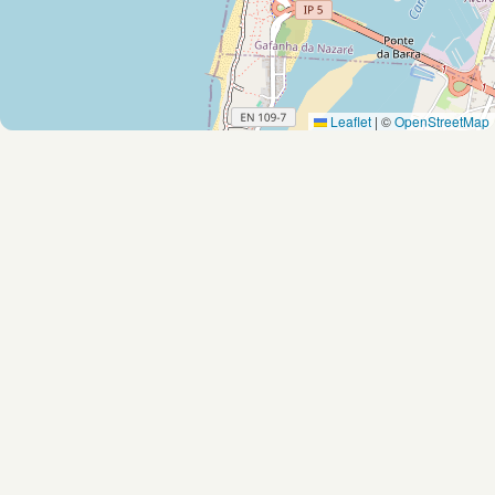
Leaflet
|
©
OpenStreetMap