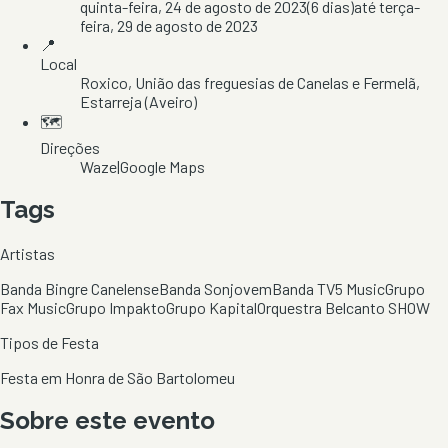
quinta-feira, 24 de agosto de 2023
(
6
dias)
até
terça-
feira, 29 de agosto de 2023
📍
Local
Roxico
, União das freguesias de Canelas e Fermelã
,
Estarreja
(Aveiro)
🗺️
Direções
Waze
|
Google Maps
Tags
Artistas
Banda Bingre Canelense
Banda Sonjovem
Banda TV5 Music
Grupo
Fax Music
Grupo Impakto
Grupo Kapital
Orquestra Belcanto SHOW
Tipos de Festa
Festa em Honra de São Bartolomeu
Sobre este evento