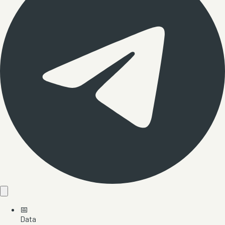
📅
Data