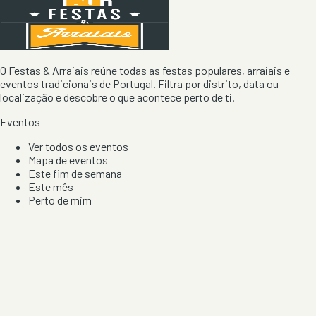
O Festas & Arraiais reúne todas as festas populares, arraiais e
eventos tradicionais de Portugal. Filtra por distrito, data ou
localização e descobre o que acontece perto de ti.
Eventos
Ver todos os eventos
Mapa de eventos
Este fim de semana
Este mês
Perto de mim
Por artista, local e tipo de festa
Por Localização
Todos os distritos
Distrito de Braga
Distrito do Porto
Distrito de Lisboa