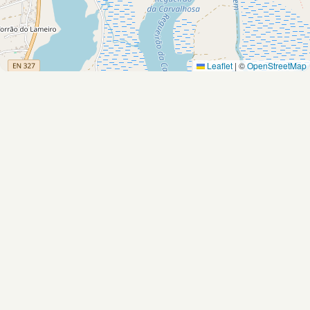
Leaflet
|
©
OpenStreetMap