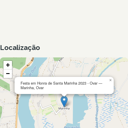
Localização
+
−
×
Festa em Honra de Santa Marinha 2023 - Ovar —
Marinha, Ovar