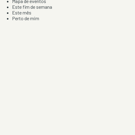
Mapa de eventos
Este fim de semana
Este mês
Perto de mim
Por artista, local e tipo de festa
Por Localização
Todos os distritos
Distrito de Braga
Distrito do Porto
Distrito de Lisboa
Distrito de Faro
Informação
Sobre Nós
Contacto
Privacidade e Condições
Aviso de Cookies
Redes Sociais