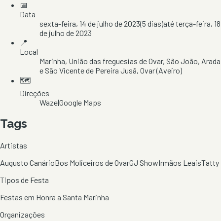
📅
Data
sexta-feira, 14 de julho de 2023
(
5
dias)
até
terça-feira, 18
de julho de 2023
📍
Local
Marinha
, União das freguesias de Ovar, São João, Arada
e São Vicente de Pereira Jusã
, Ovar
(Aveiro)
🗺️
Direções
Waze
|
Google Maps
Tags
Artistas
Augusto Canário
Bos Moliceiros de Ovar
GJ Show
Irmãos Leais
Tatty
Tipos de Festa
Festas em Honra a Santa Marinha
Organizações