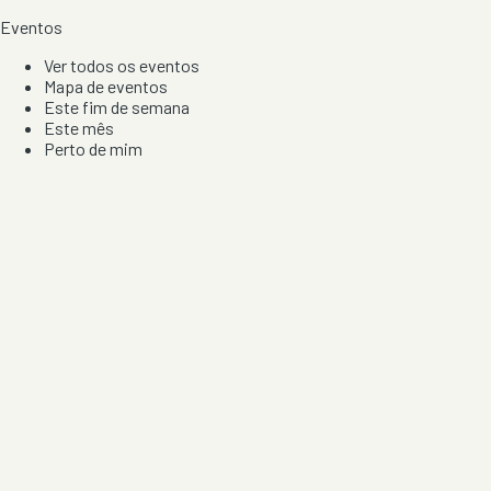
Eventos
Ver todos os eventos
Mapa de eventos
Este fim de semana
Este mês
Perto de mim
Por artista, local e tipo de festa
Por Localização
Todos os distritos
Distrito de Braga
Distrito do Porto
Distrito de Lisboa
Distrito de Faro
Informação
Sobre Nós
Contacto
Privacidade e Condições
Aviso de Cookies