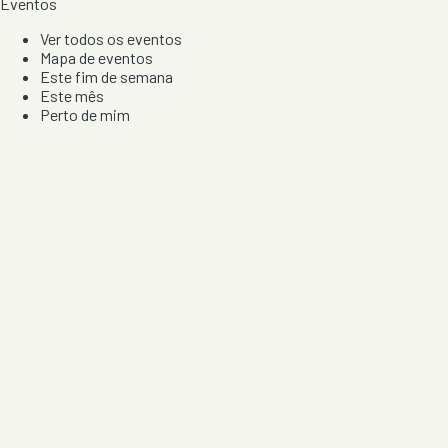
Eventos
Ver todos os eventos
Mapa de eventos
Este fim de semana
Este mês
Perto de mim
Por artista, local e tipo de festa
Por Localização
Todos os distritos
Distrito de Braga
Distrito do Porto
Distrito de Lisboa
Distrito de Faro
Informação
Sobre Nós
Contacto
Privacidade e Condições
Aviso de Cookies
Redes Sociais