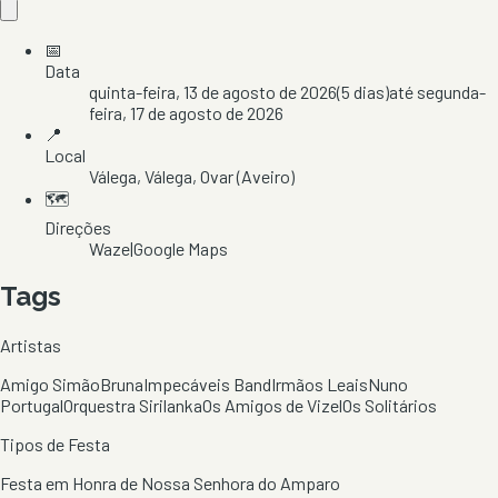
📅
Data
quinta-feira, 13 de agosto de 2026
(
5
dias)
até
segunda-
feira, 17 de agosto de 2026
📍
Local
Válega
, Válega
, Ovar
(Aveiro)
🗺️
Direções
Waze
|
Google Maps
Tags
Artistas
Amigo Simão
Bruna
Impecáveis Band
Irmãos Leais
Nuno
Portugal
Orquestra Sirilanka
Os Amigos de Vizel
Os Solitários
Tipos de Festa
Festa em Honra de Nossa Senhora do Amparo