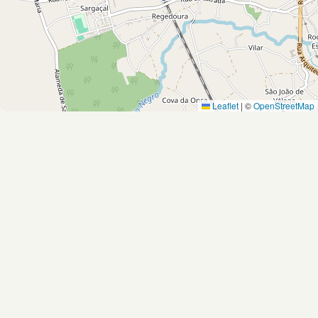
Leaflet
|
©
OpenStreetMap