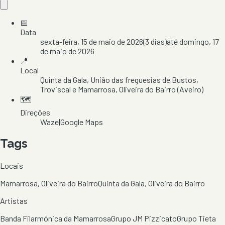
📅
Data
sexta-feira, 15 de maio de 2026
(
3
dias)
até
domingo, 17
de maio de 2026
📍
Local
Quinta da Gala
, União das freguesias de Bustos,
Troviscal e Mamarrosa
, Oliveira do Bairro
(Aveiro)
🗺️
Direções
Waze
|
Google Maps
Tags
Locais
Mamarrosa, Oliveira do Bairro
Quinta da Gala, Oliveira do Bairro
Artistas
Banda Filarmónica da Mamarrosa
Grupo JM Pizzicato
Grupo Tieta