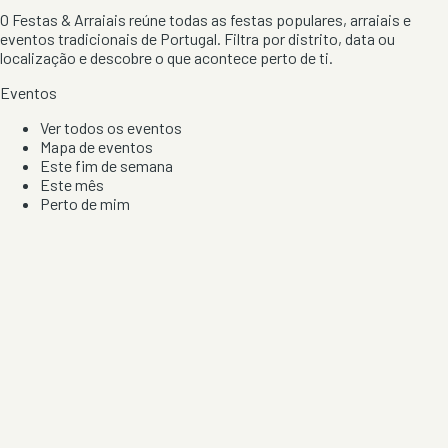
O Festas & Arraiais reúne todas as festas populares, arraiais e
eventos tradicionais de Portugal. Filtra por distrito, data ou
localização e descobre o que acontece perto de ti.
Eventos
Ver todos os eventos
Mapa de eventos
Este fim de semana
Este mês
Perto de mim
Por artista, local e tipo de festa
Por Localização
Todos os distritos
Distrito de Braga
Distrito do Porto
Distrito de Lisboa
Distrito de Faro
Informação
Sobre Nós