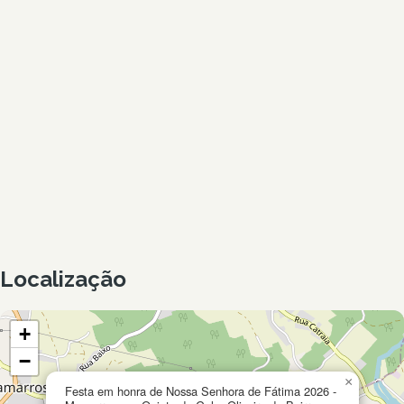
Localização
+
−
×
Festa em honra de Nossa Senhora de Fátima 2026 -