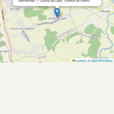
Mamarrosa — Quinta da Gala, Oliveira do Bairro
Leaflet
|
©
OpenStreetMap