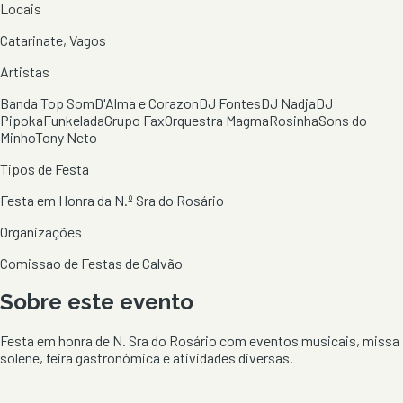
Locais
Catarinate, Vagos
Artistas
Banda Top Som
D'Alma e Corazon
DJ Fontes
DJ Nadja
DJ
Pipoka
Funkelada
Grupo Fax
Orquestra Magma
Rosinha
Sons do
Minho
Tony Neto
Tipos de Festa
Festa em Honra da N.º Sra do Rosário
Organizações
Comissao de Festas de Calvão
Sobre este evento
Festa em honra de N. Sra do Rosário com eventos musicais, missa
solene, feira gastronómica e atividades diversas.