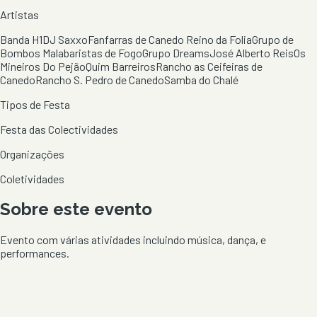
Artistas
Banda H1
DJ Saxxo
Fanfarras de Canedo Reino da Folia
Grupo de
Bombos Malabaristas de Fogo
Grupo Dreams
José Alberto Reis
Os
Mineiros Do Pejão
Quim Barreiros
Rancho as Ceifeiras de
Canedo
Rancho S. Pedro de Canedo
Samba do Chalé
Tipos de Festa
Festa das Colectividades
Organizações
Coletividades
Sobre este evento
Evento com várias atividades incluindo música, dança, e
performances.