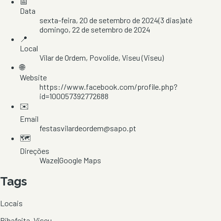
📅
Data
sexta-feira, 20 de setembro de 2024
(
3
dias)
até
domingo, 22 de setembro de 2024
📍
Local
Vilar de Ordem
, Povolide
, Viseu
(Viseu)
🌐
Website
https://www.facebook.com/profile.php?
id=100057392772688
✉️
Email
festasvilardeordem@sapo.pt
🗺️
Direções
Waze
|
Google Maps
Tags
Locais
Ribafeita, Viseu