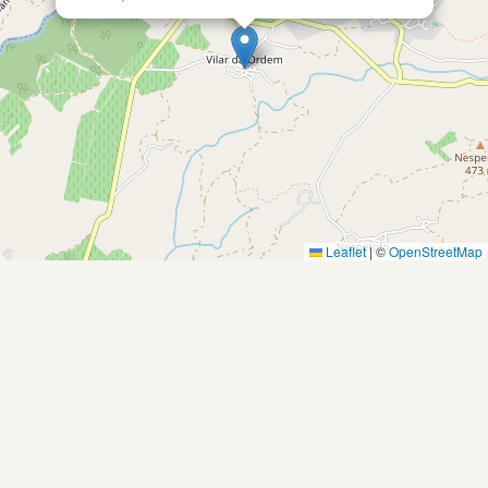
Leaflet
|
©
OpenStreetMap