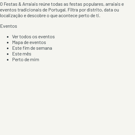
O Festas & Arraiais reúne todas as festas populares, arraiais e
eventos tradicionais de Portugal. Filtra por distrito, data ou
localização e descobre o que acontece perto de ti.
Eventos
Ver todos os eventos
Mapa de eventos
Este fim de semana
Este mês
Perto de mim
Por artista, local e tipo de festa
Por Localização
Todos os distritos
Distrito de Braga
Distrito do Porto
Distrito de Lisboa
Distrito de Faro
Informação
Sobre Nós