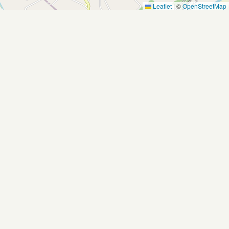
Leaflet
|
©
OpenStreetMap